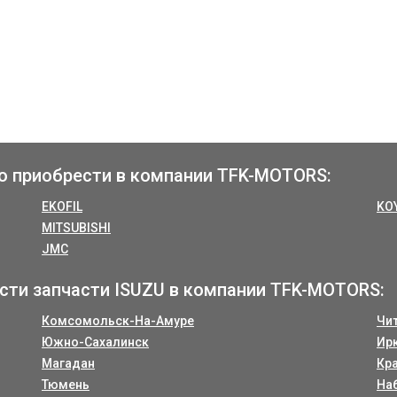
о приобрести в компании TFK-MOTORS:
EKOFIL
KO
MITSUBISHI
JMC
сти запчасти ISUZU в компании TFK-MOTORS:
Комсомольск-На-Амуре
Чи
Южно-Сахалинск
Ир
Магадан
Кр
Тюмень
На