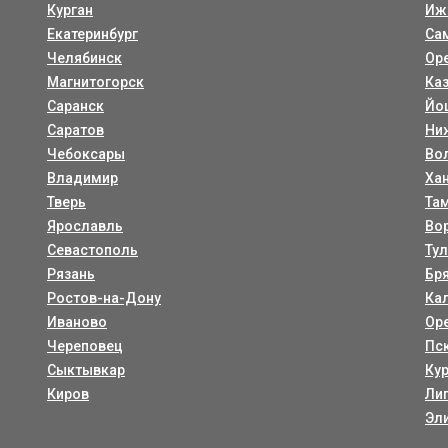
Курган
Иж
Екатеринбург
Са
Челябинск
Ор
Магнитогорск
Ка
Саранск
Йо
Саратов
Ни
Чебоксары
Во
Владимир
Ха
Тверь
Та
Ярославль
Во
Севастополь
Ту
Рязань
Бр
Ростов-на-Дону
Ка
Иваново
Ор
Череповец
Пс
Сыктывкар
Ку
Киров
Ли
Эл