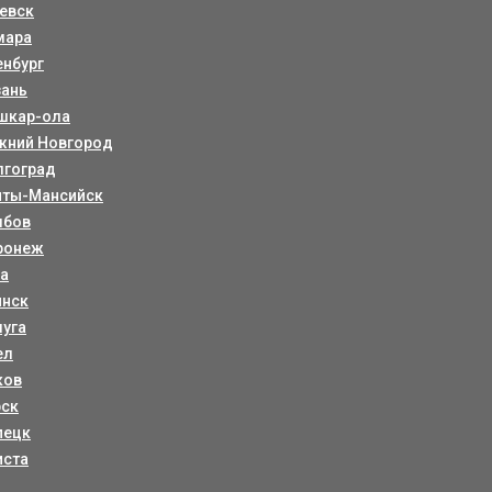
евск
мара
енбург
зань
шкар-ола
жний Новгород
лгоград
нты-Мансийск
мбов
ронеж
ла
янск
луга
ел
ков
рск
пецк
иста