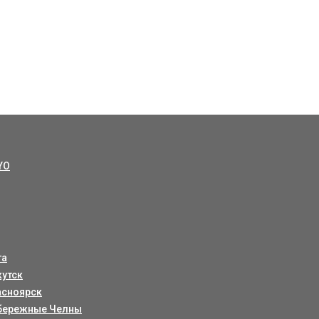
YO
та
кутск
асноярск
бережные Челны