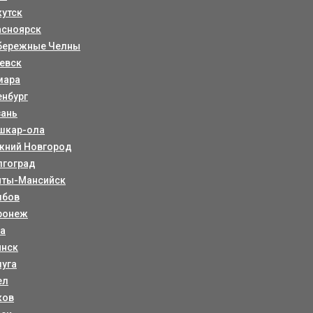
кутск
асноярск
бережные Челны
евск
мара
енбург
зань
шкар-ола
жний Новгород
лгоград
нты-Мансийск
мбов
ронеж
ла
янск
луга
ел
ков