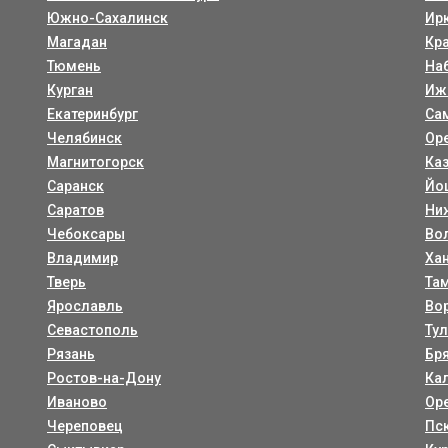
Южно-Сахалинск
Ир
Магадан
Кр
Тюмень
На
Курган
Иж
Екатеринбург
Са
Челябинск
Ор
Магнитогорск
Ка
Саранск
Йо
Саратов
Ни
Чебоксары
Во
Владимир
Ха
Тверь
Та
Ярославль
Во
Севастополь
Ту
Рязань
Бр
Ростов-на-Дону
Ка
Иваново
Ор
Череповец
Пс