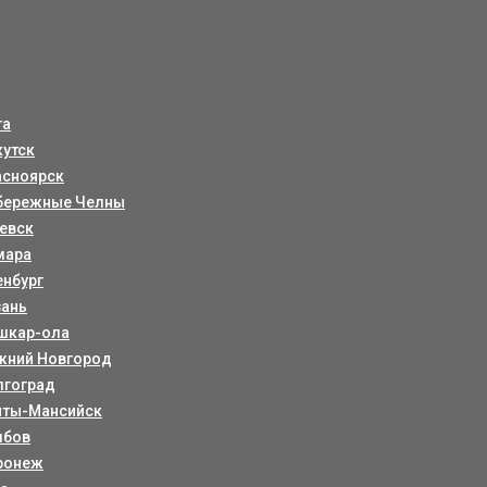
та
кутск
асноярск
бережные Челны
евск
мара
енбург
зань
шкар-ола
жний Новгород
лгоград
нты-Мансийск
мбов
ронеж