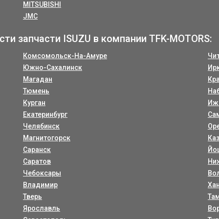
MITSUBISHI
JMC
сти запчасти ISUZU в компании TFK-MOTORS:
Комсомольск-На-Амуре
Чи
Южно-Сахалинск
Ир
Магадан
Кр
Тюмень
На
Курган
Иж
Екатеринбург
Са
Челябинск
Ор
Магнитогорск
Ка
Саранск
Йо
Саратов
Ни
Чебоксары
Во
Владимир
Ха
Тверь
Та
Ярославль
Во