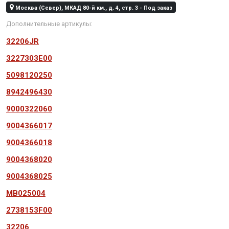
Москва (Север), МКАД 80-й км., д. 4, стр. 3 - Под заказ
Дополнительные артикулы:
32206JR
3227303E00
5098120250
8942496430
9000322060
9004366017
9004366018
9004368020
9004368025
MB025004
2738153F00
32206