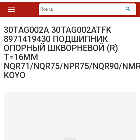
30TAG002A 30TAG002ATFK
8971419430 ПОДШИПНИК
ОПОРНЫЙ ШКВОРНЕВОЙ (R)
Т=16ММ
NQR71/NQR75/NPR75/NQR90/NM
KOYO