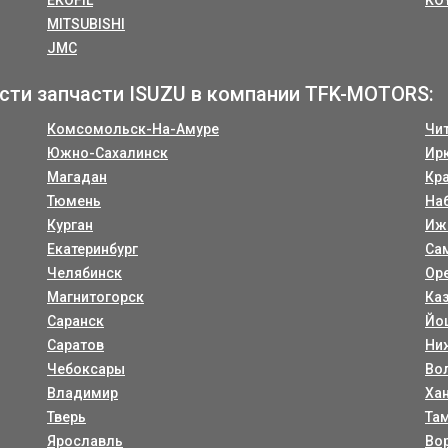
EKOFIL
KO
MITSUBISHI
JMC
сти запчасти ISUZU в компании TFK-MOTORS:
Комсомольск-На-Амуре
Чи
Южно-Сахалинск
Ир
Магадан
Кр
Тюмень
На
Курган
Иж
Екатеринбург
Са
Челябинск
Ор
Магнитогорск
Ка
Саранск
Йо
Саратов
Ни
Чебоксары
Во
Владимир
Ха
Тверь
Та
Ярославль
Во