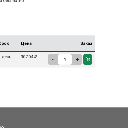
я бесплатно.
Срок
Цена
Заказ
1 день
307.04 ₽
-
+