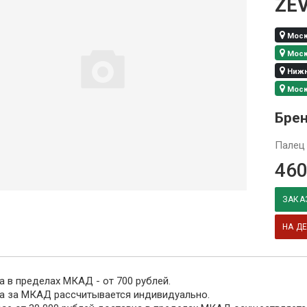
ZE
Москв
Москв
Нижни
Москв
Бре
Палец 
460
ЗАКА
НА Д
 в пределах МКАД - от 700 рублей.
а за МКАД рассчитывается индивидуально.