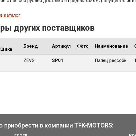
азе от 30 000 рублей доставка в пределах МКАД осуществляетс
в каталог
ры других поставщиков
Бренд
Артикул
Фото
Наименование
вщика
ZEVS
SP01
Палец рессоры
о приобрести в компании TFK-MOTORS: