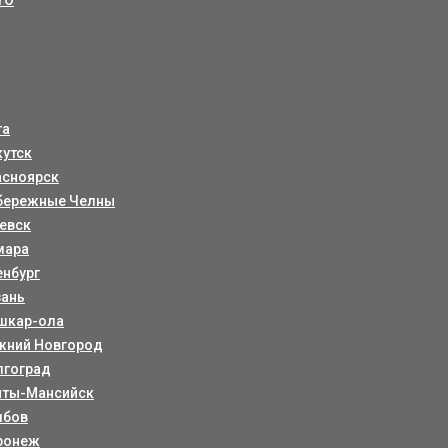
YO
та
кутск
асноярск
бережные Челны
евск
мара
енбург
зань
шкар-ола
жний Новгород
лгоград
нты-Мансийск
мбов
ронеж