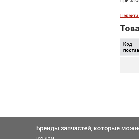
При зак
Перейти 
Това
Код
поста
Бренды запчастей, которые можн