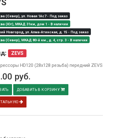
VS
а (Север), ул. Новая 1Ас7 - Под заказ
а (Юг), МКАД 31км, дом 1 - В наличии
й Новгород, ул. Алма-Атинская, д. 15 - Под заказ
а (Север), МКАД 80-й км., д. 4, стр. 3 - В наличии
нд:
ZEVS
рессоры HD120 (28х128 резьба) передний ZEVS
.00
руб.
ЗАТЬ
ДОБАВИТЬ В КОРЗИНУ
ЕТАЛЬНУЮ