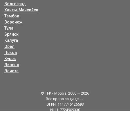
Волгоград
Ханты-Мансийск
Тамбов
Воронеж
Тула
Брянск
Калуга
Орел
Псков
Курск
Липецк
Элиста
© TFK - Motors, 2000 — 2026
Все права защищены.
ОГРН: 1147746126593
ИНН: 7724909330
Карта сайта