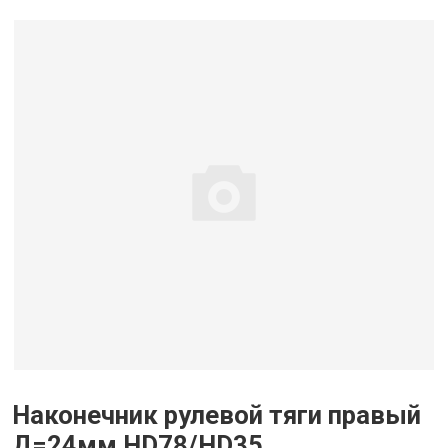
Наконечник рулевой тяги правый
Д=24мм HD78/HD35