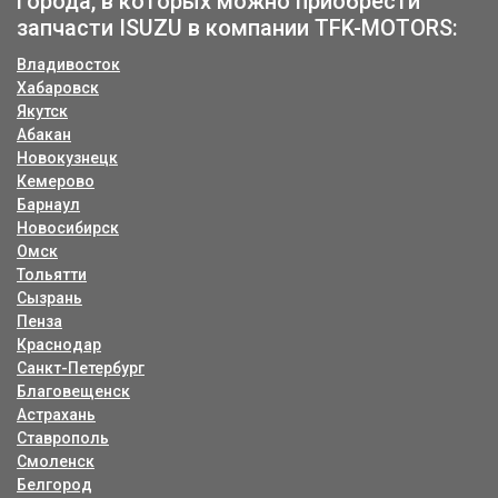
Города, в которых можно приобрести
запчасти ISUZU в компании TFK-MOTORS:
Владивосток
Хабаровск
Якутск
Абакан
Новокузнецк
Кемерово
Барнаул
Новосибирск
Омск
Тольятти
Сызрань
Пенза
Краснодар
Санкт-Петербург
Благовещенск
Астрахань
Ставрополь
Смоленск
Белгород