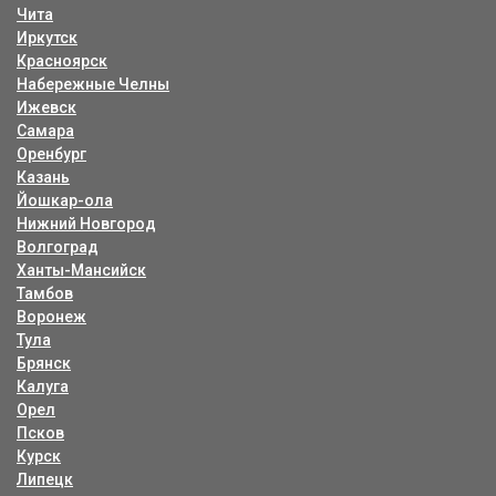
Чита
Иркутск
Красноярск
Набережные Челны
Ижевск
Самара
Оренбург
Казань
Йошкар-ола
Нижний Новгород
Волгоград
Ханты-Мансийск
Тамбов
Воронеж
Тула
Брянск
Калуга
Орел
Псков
Курск
Липецк