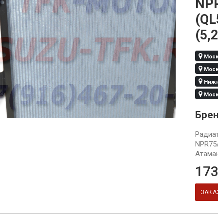
NPR
(QL
(5,
Москв
Москв
Нижни
Москв
Бре
Радиа
NPR75/
Атаман
173
ЗАКА