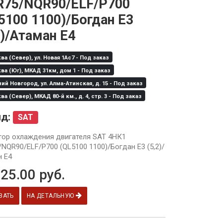
75/NQR90/ELF/P700
5100 1100)/Богдан Е3
2)/Атаман Е4
а (Север), ул. Новая 1Ас7 - Под заказ
а (Юг), МКАД 31км, дом 1 - Под заказ
й Новгород, ул. Алма-Атинская, д. 15 - Под заказ
а (Север), МКАД 80-й км., д. 4, стр. 3 - Под заказ
нд:
SAT
тор охлаждения двигателя SAT 4HК1
NQR90/ELF/P700 (QL5100 1100)/Богдан Е3 (5,2)/
 Е4
25.00
руб.
ЗАТЬ
НА ДЕТАЛЬНУЮ