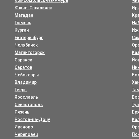
Комсомольск-На-Амуре
Чи
Южно-Сахалинск
Ир
Магадан
Кр
Тюмень
На
Курган
Иж
Екатеринбург
Са
Челябинск
Ор
Магнитогорск
Ка
Саранск
Йо
Саратов
Ни
Чебоксары
Во
Владимир
Ха
Тверь
Та
Ярославль
Во
Севастополь
Ту
Рязань
Бр
Ростов-на-Дону
Ка
Иваново
Ор
Череповец
Пс