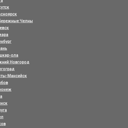
та
кутск
асноярск
бережные Челны
евск
мара
енбург
зань
шкар-ола
жний Новгород
лгоград
нты-Мансийск
мбов
ронеж
ла
янск
луга
ел
ков