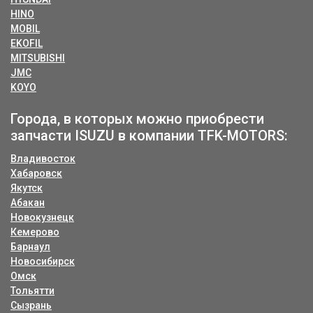
HINO
MOBIL
EKOFIL
MITSUBISHI
JMC
KOYO
Города, в которых можно приобрести
запчасти ISUZU в компании TFK-MOTORS:
Владивосток
Хабаровск
Якутск
Абакан
Новокузнецк
Кемерово
Барнаул
Новосибирск
Омск
Тольятти
Сызрань