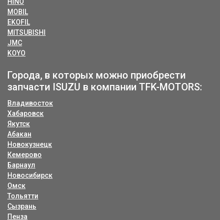
HINO
MOBIL
EKOFIL
MITSUBISHI
JMC
KOYO
Города, в которых можно приобрести
запчасти ISUZU в компании TFK-MOTORS:
Владивосток
Хабаровск
Якутск
Абакан
Новокузнецк
Кемерово
Барнаул
Новосибирск
Омск
Тольятти
Сызрань
Пенза