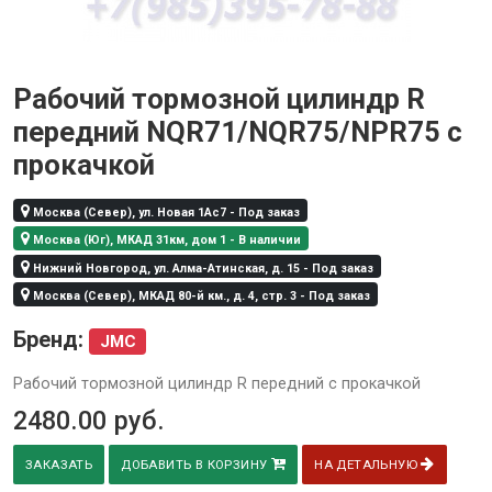
Рабочий тормозной цилиндр R
передний NQR71/NQR75/NPR75 с
прокачкой
Москва (Север), ул. Новая 1Ас7 - Под заказ
Москва (Юг), МКАД 31км, дом 1 - В наличии
Нижний Новгород, ул. Алма-Атинская, д. 15 - Под заказ
Москва (Север), МКАД 80-й км., д. 4, стр. 3 - Под заказ
Бренд:
JMC
Рабочий тормозной цилиндр R передний с прокачкой
2480.00
руб.
ЗАКАЗАТЬ
ДОБАВИТЬ В КОРЗИНУ
НА ДЕТАЛЬНУЮ