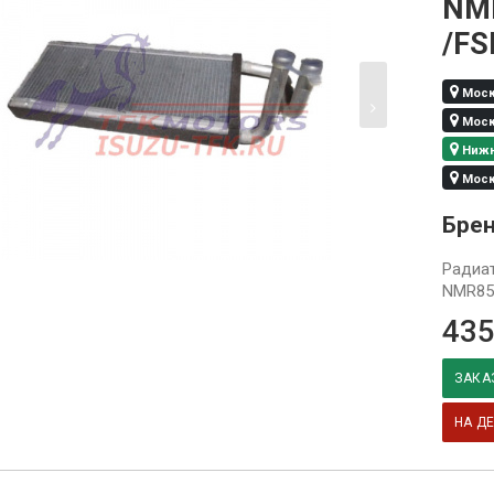
NM
/FS
Москв
Москв
Нижни
Москв
Бре
Радиат
NMR85
435
ЗАКА
НА Д