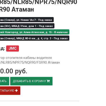
R85/NLR85/NPR75/NQR90
R90 Атаман
а (Север), ул. Новая 1Ас7 - Под заказ
а (Юг), МКАД 31км, дом 1 - Под заказ
й Новгород, ул. Алма-Атинская, д. 15 - В наличии
а (Север), МКАД 80-й км., д. 4, стр. 3 - Под заказ
нд:
JMC
ор отопителя кабины водителя
/NLR85/NPR75/NQR90/FSR90 Атаман
0.00
руб.
ЗАТЬ
ДОБАВИТЬ В КОРЗИНУ
ЕТАЛЬНУЮ