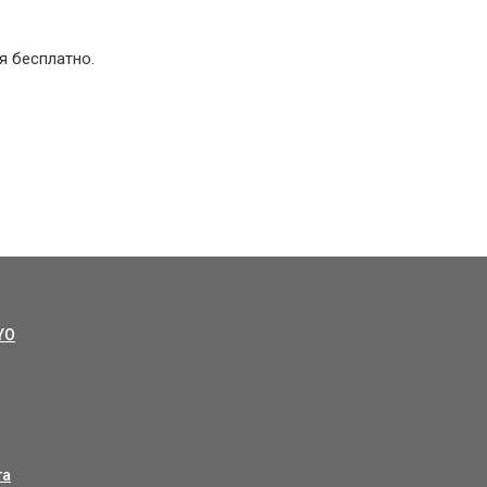
я бесплатно.
YO
та