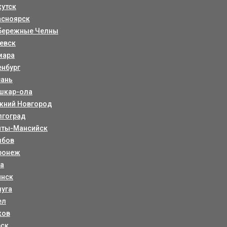
кутск
асноярск
бережные Челны
евск
мара
енбург
зань
шкар-ола
жний Новгород
лгоград
нты-Мансийск
мбов
ронеж
ла
янск
луга
ел
ков
рск