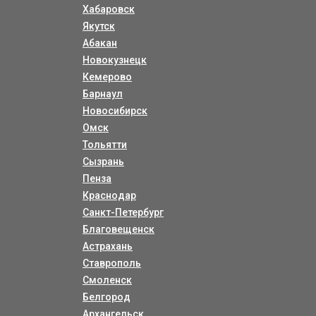
Хабаровск
Якутск
Абакан
Новокузнецк
Кемерово
Барнаул
Новосибирск
Омск
Тольятти
Сызрань
Пенза
Краснодар
Санкт-Петербург
Благовещенск
Астрахань
Ставрополь
Смоленск
Белгород
Архангельск