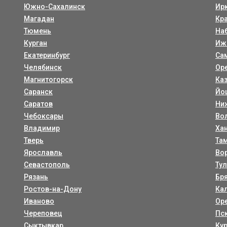
Южно-Сахалинск
Ир
Магадан
Кр
Тюмень
На
Курган
Иж
Екатеринбург
Са
Челябинск
Ор
Магнитогорск
Ка
Саранск
Йо
Саратов
Ни
Чебоксары
Во
Владимир
Ха
Тверь
Та
Ярославль
Во
Севастополь
Ту
Рязань
Бр
Ростов-на-Дону
Ка
Иваново
Ор
Череповец
Пс
Сыктывкар
Ку