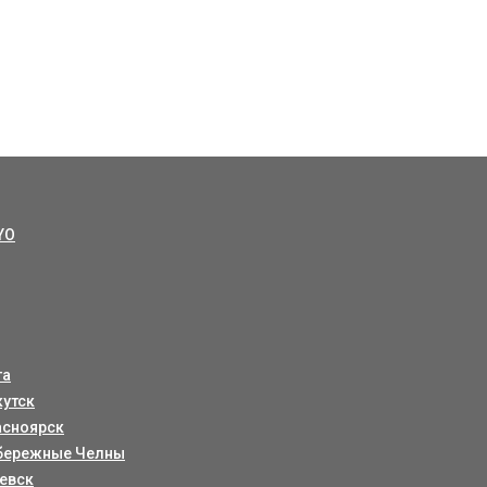
YO
та
кутск
асноярск
бережные Челны
евск