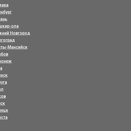
мара
енбург
зань
шкар-ола
жний Новгород
лгоград
нты-Мансийск
мбов
ронеж
ла
янск
луга
ел
ков
рск
пецк
иста