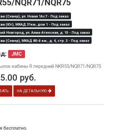
R55/NQR71/NQR75
а (Север), ул. Новая 1Ас7 - Под заказ
а (Юг), МКАД 31км, дом 1 - Под заказ
й Новгород, ул. Алма-Атинская, д. 15 - Под заказ
а (Север), МКАД 80-й км., д. 4, стр. 3 - Под заказ
нд:
JMC
ылок кабины R передний NKR55/NQR71/NQR75
5.00
руб.
ЗАТЬ
НА ДЕТАЛЬНУЮ
я бесплатно.