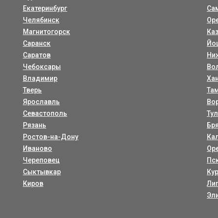
Екатеринбург
Са
Челябинск
Ор
Магнитогорск
Ка
Саранск
Йо
Саратов
Ни
Чебоксары
Во
Владимир
Ха
Тверь
Та
Ярославль
Во
Севастополь
Ту
Рязань
Бр
Ростов-на-Дону
Ка
Иваново
Ор
Череповец
Пс
Сыктывкар
Ку
Киров
Ли
Эл