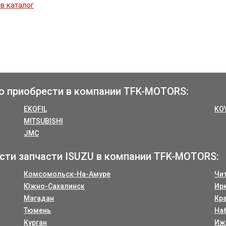
в каталог
о приобрести в компании TFK-MOTORS:
EKOFIL
KO
MITSUBISHI
JMC
сти запчасти ISUZU в компании TFK-MOTORS:
Комсомольск-На-Амуре
Чи
Южно-Сахалинск
Ир
Магадан
Кр
Тюмень
На
Курган
Иж