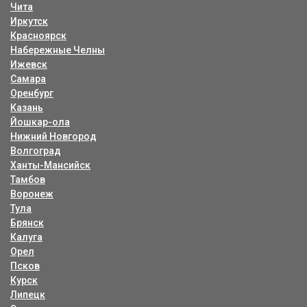
Чита
Иркутск
Красноярск
Набережные Челны
Ижевск
Самара
Оренбург
Казань
Йошкар-ола
Нижний Новгород
Волгоград
Ханты-Мансийск
Тамбов
Воронеж
Тула
Брянск
Калуга
Орел
Псков
Курск
Липецк