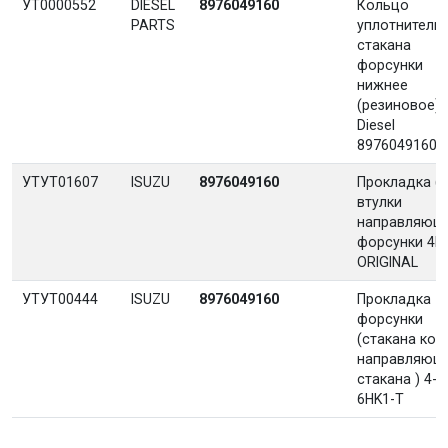
УТ0000552
DIESEL
8976049160
Кольцо
PARTS
уплотнитель
стакана
форсунки
нижнее
(резиновое)
Diesel
8976049160 
УТУТ01607
ISUZU
8976049160
Прокладка (А
втулки
направляющ
форсунки 4H
ORIGINAL
УТУТ00444
ISUZU
8976049160
Прокладка
форсунки
(стакана кол
направляющ
стакана ) 4-
6HK1-T