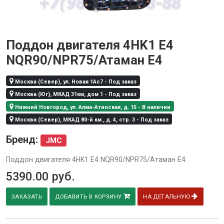
Поддон двигателя 4HK1 Е4
NQR90/NPR75/Атаман Е4
Москва (Север), ул. Новая 1Ас7 - Под заказ
Москва (Юг), МКАД 31км, дом 1 - Под заказ
Нижний Новгород, ул. Алма-Атинская, д. 15 - В наличии
Москва (Север), МКАД 80-й км., д. 4, стр. 3 - Под заказ
Бренд:
JMC
Поддон двигателя 4HK1 Е4 NQR90/NPR75/Атаман Е4
5390.00
руб.
ЗАКАЗАТЬ
ДОБАВИТЬ В КОРЗИНУ
НА ДЕТАЛЬНУЮ