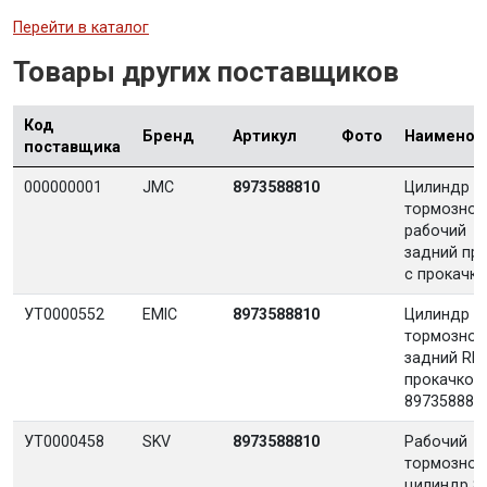
Перейти в каталог
Товары других поставщиков
Код
Бренд
Артикул
Фото
Наименов
поставщика
000000001
JMC
8973588810
Цилиндр
тормозной
рабочий
задний пр
с прокачк
УТ0000552
EMIC
8973588810
Цилиндр
тормозной
задний RH 
прокачкой
897358881
УТ0000458
SKV
8973588810
Рабочий
тормозной
цилиндр 8-