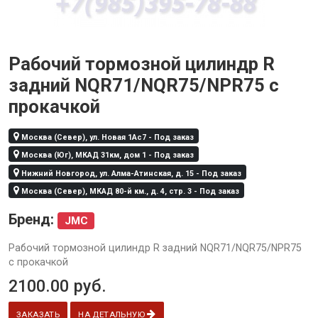
Рабочий тормозной цилиндр R
задний NQR71/NQR75/NPR75 с
прокачкой
Москва (Север), ул. Новая 1Ас7 - Под заказ
Москва (Юг), МКАД 31км, дом 1 - Под заказ
Нижний Новгород, ул. Алма-Атинская, д. 15 - Под заказ
Москва (Север), МКАД 80-й км., д. 4, стр. 3 - Под заказ
Бренд:
JMC
Рабочий тормозной цилиндр R задний NQR71/NQR75/NPR75
с прокачкой
2100.00
руб.
ЗАКАЗАТЬ
НА ДЕТАЛЬНУЮ