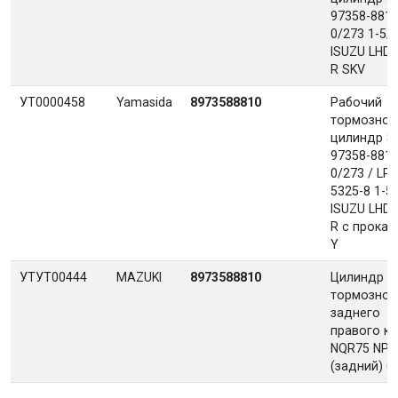
97358-881-
0/273 1-5/
ISUZU LHD 
R SKV
УТ0000458
Yamasida
8973588810
Рабочий
тормозной
цилиндр 8-
97358-881-
0/273 / LP-
5325-8 1-5
ISUZU LHD 
R с прокач
Y
УТУТ00444
MAZUKI
8973588810
Цилиндр
тормозной
заднего
правого к
NQR75 NPR
(задний) С