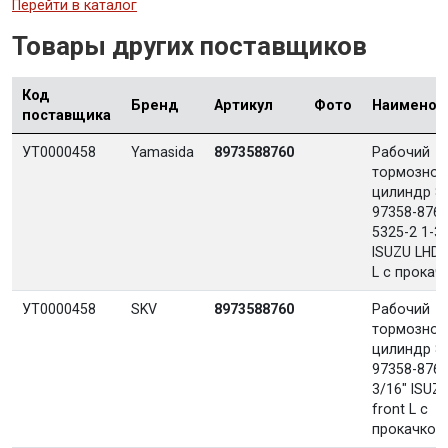
Перейти в каталог
Товары других поставщиков
Код
Бренд
Артикул
Фото
Наименов
поставщика
УТ0000458
Yamasida
8973588760
Рабочий
тормозной
цилиндр 8-
97358-876-
5325-2 1-3
ISUZU LHD 
L с прокач
УТ0000458
SKV
8973588760
Рабочий
тормозной
цилиндр 8-
97358-876-
3/16" ISUZ
front L с
прокачкой