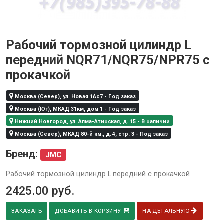
Рабочий тормозной цилиндр L
передний NQR71/NQR75/NPR75 с
прокачкой
Москва (Север), ул. Новая 1Ас7 - Под заказ
Москва (Юг), МКАД 31км, дом 1 - Под заказ
Нижний Новгород, ул. Алма-Атинская, д. 15 - В наличии
Москва (Север), МКАД 80-й км., д. 4, стр. 3 - Под заказ
Бренд:
JMC
Рабочий тормозной цилиндр L передний с прокачкой
2425.00
руб.
ЗАКАЗАТЬ
ДОБАВИТЬ В КОРЗИНУ
НА ДЕТАЛЬНУЮ