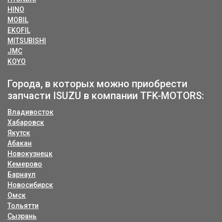
HINO
MOBIL
EKOFIL
MITSUBISHI
JMC
KOYO
Города, в которых можно приобрести
запчасти ISUZU в компании TFK-MOTORS:
Владивосток
Хабаровск
Якутск
Абакан
Новокузнецк
Кемерово
Барнаул
Новосибирск
Омск
Тольятти
Сызрань