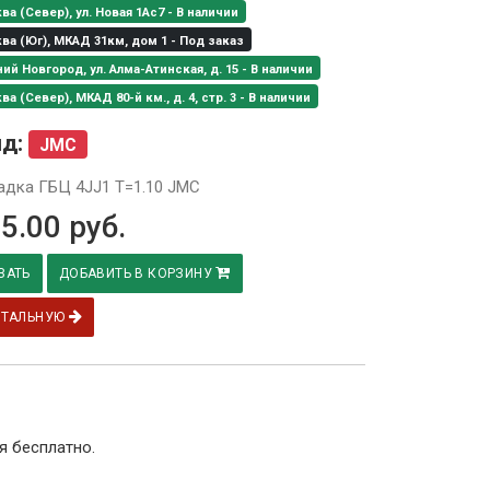
а (Север), ул. Новая 1Ас7 - В наличии
а (Юг), МКАД 31км, дом 1 - Под заказ
й Новгород, ул. Алма-Атинская, д. 15 - В наличии
а (Север), МКАД 80-й км., д. 4, стр. 3 - В наличии
нд:
JMC
адка ГБЦ 4JJ1 T=1.10 JMC
5.00
руб.
ЗАТЬ
ДОБАВИТЬ В КОРЗИНУ
ЕТАЛЬНУЮ
я бесплатно.