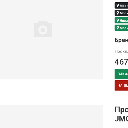
Москв
Москв
Нижни
Москв
Бре
Прокла
467
ЗАКА
НА Д
Про
JM