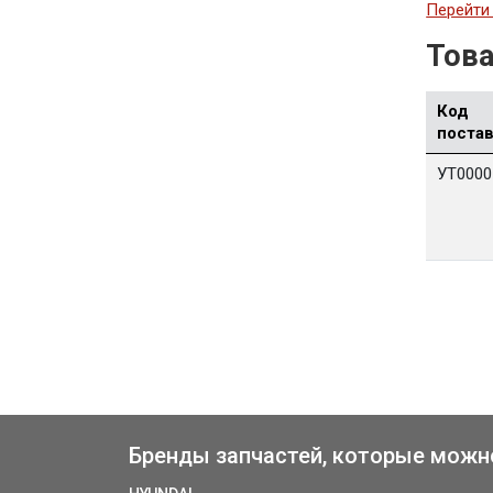
Перейти 
Това
Код
поста
УТ0000
Бренды запчастей, которые можн