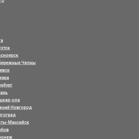
YO
та
кутск
асноярск
бережные Челны
евск
мара
енбург
зань
шкар-ола
жний Новгород
лгоград
нты-Мансийск
мбов
ронеж