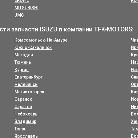
EKOFIL
KO
MITSUBISHI
JMC
сти запчасти ISUZU в компании TFK-MOTORS:
Комсомольск-На-Амуре
Чи
Южно-Сахалинск
Ир
Магадан
Кр
Тюмень
На
Курган
Иж
Екатеринбург
Са
Челябинск
Ор
Магнитогорск
Ка
Саранск
Йо
Саратов
Ни
Чебоксары
Во
Владимир
Ха
Тверь
Та
Ярославль
Во