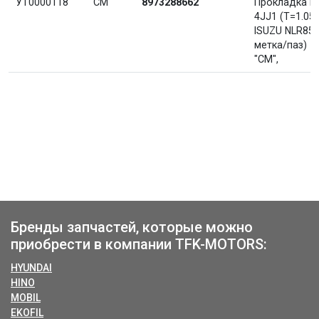
УТ0000118
CM
8973288662
Прокладка Г
4JJ1 (T=1.05)
ISUZU NLR85 
метка/паз)
"CM",
Бренды запчастей, которые можно
приобрести в компании TFK-MOTORS:
HYUNDAI
HINO
MOBIL
EKOFIL