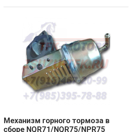
Механизм горного тормоза в
сборе NQR71/NQR75/NPR75