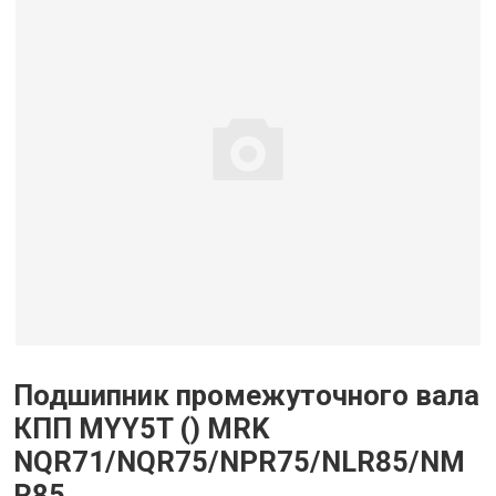
Подшипник промежуточного вала
КПП MYY5T () MRK
NQR71/NQR75/NPR75/NLR85/NM
R85