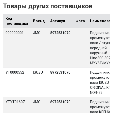
Товары других поставщиков
Код
Бренд
Артикул
Фото
Наименован
поставщика
000000001
JMC
8972531070
Подшипник
промежуточ
вала / ступи
передней
наружный
Hino300 3020
MYY5T/MYY6
УТ0000552
ISUZU
8972531070
Подшипник
промежуточ
вала ISUZU
ORIGINAL КП
NQR-75
УТУТ01607
JMC
8972531070
Подшипник
промежуточ
вала КПП NQ