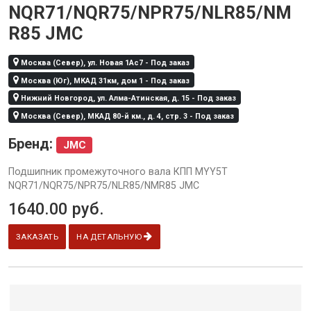
NQR71/NQR75/NPR75/NLR85/NM
R85 JMC
Москва (Север), ул. Новая 1Ас7 - Под заказ
Москва (Юг), МКАД 31км, дом 1 - Под заказ
Нижний Новгород, ул. Алма-Атинская, д. 15 - Под заказ
Москва (Север), МКАД 80-й км., д. 4, стр. 3 - Под заказ
Бренд:
JMC
Подшипник промежуточного вала КПП MYY5T
NQR71/NQR75/NPR75/NLR85/NMR85 JMC
1640.00
руб.
ЗАКАЗАТЬ
НА ДЕТАЛЬНУЮ