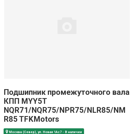
Подшипник промежуточного вала
КПП MYY5T
NQR71/NQR75/NPR75/NLR85/NM
R85 TFKMotors
Москва (Север), ул. Новая 1Ас7 - В наличии