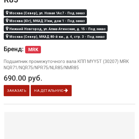
Москва (Север), ул. Новая 1Ас7 - Под заказ
Москва (Юг), МКАД 31км, дом 1 - Под заказ
Нижний Новгород, ул. Алма-Атинская, д. 15 - Под заказ
Москва (Север), МКАД 80-й км., д. 4, стр. 3 - Под заказ
Бренд:
MRK
Подшипник промежуточного вала КПП MYY5T (30207) MRK
NQR71/NQR75/NPR75/NLR85/NMR85
690.00
руб.
ЗАКАЗАТЬ
НА ДЕТАЛЬНУЮ