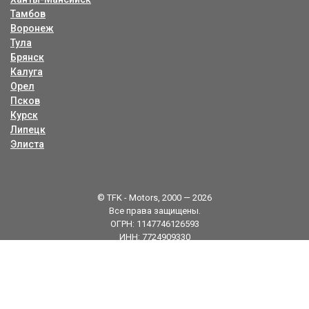
Тамбов
Воронеж
Тула
Брянск
Калуга
Орел
Псков
Курск
Липецк
Элиста
© TFK - Motors, 2000 — 2026
Все права защищены.
ОГРН: 1147746126593
ИНН: 7724909330
Карта сайта