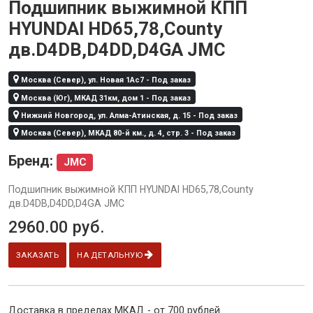
Подшипник выжимной КПП
HYUNDAI HD65,78,County
дв.D4DB,D4DD,D4GA JMC
Москва (Север), ул. Новая 1Ас7 - Под заказ
Москва (Юг), МКАД 31км, дом 1 - Под заказ
Нижний Новгород, ул. Алма-Атинская, д. 15 - Под заказ
Москва (Север), МКАД 80-й км., д. 4, стр. 3 - Под заказ
Бренд:
JMC
Подшипник выжимной КПП HYUNDAI HD65,78,County
дв.D4DB,D4DD,D4GA JMC
2960.00
руб.
ЗАКАЗАТЬ
НА ДЕТАЛЬНУЮ
Доставка в пределах МКАД - от 700 рублей.