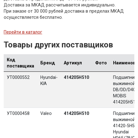
Доставка за МКАД рассчитывается индивидуально.
При заказе от 30 000 рублей доставка в пределах МКАД
осуществляется бесплатно.
Перейти в каталог
Товары других поставщиков
Код
Бренд
Артикул
Фото
Наименова
поставщика
УТ0000552
Hyundai-
414205H510
Подшипник
KIA
выжимной
DB/DD/D4C
MOBIS
414205H510
УТ0000458
Valeo
414205H510
Подшипник
выжимной
41420-5H51
Hyundai
HD65/78/Co