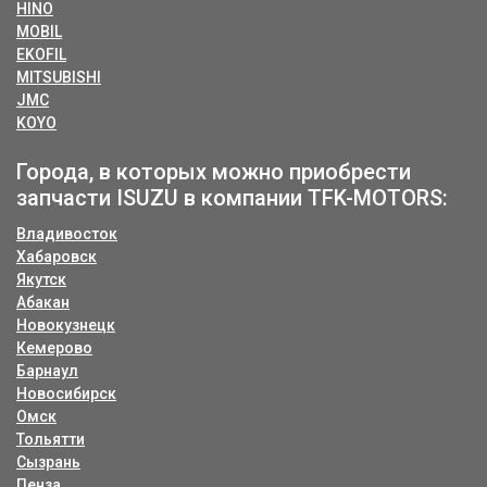
HINO
MOBIL
EKOFIL
MITSUBISHI
JMC
KOYO
Города, в которых можно приобрести
запчасти ISUZU в компании TFK-MOTORS:
Владивосток
Хабаровск
Якутск
Абакан
Новокузнецк
Кемерово
Барнаул
Новосибирск
Омск
Тольятти
Сызрань
Пенза